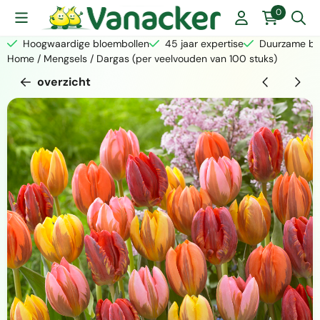
Cookievoorkeuren zijn momenteel gesloten.
0
Hoogwaardige bloembollen
45 jaar expertise
Duurzame bed
Home
/
Mengsels
/
Dargas (per veelvouden van 100 stuks)
overzicht