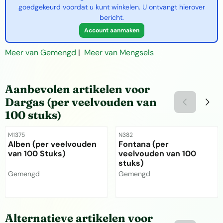
goedgekeurd voordat u kunt winkelen. U ontvangt hierover
bericht.
Account aanmaken
Meer van Gemengd
|
Meer van Mengsels
Aanbevolen artikelen voor
Dargas (per veelvouden van
100 stuks)
Artikelnummer
Artikelnummer
M1375
N382
Alben (per veelvouden
Fontana (per
van 100 Stuks)
veelvouden van 100
stuks)
Merk:
Merk:
Gemengd
Gemengd
Prijs niet zichtbaar
Prijs niet zichtbaar
Alternatieve artikelen voor