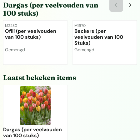
Dargas (per veelvouden van
100 stuks)
Artikelnummer
Artikelnummer
M2230
M1970
Ofili (per veelvouden
Beckers (per
van 100 stuks)
veelvouden van 100
Stuks)
Merk:
Merk:
Gemengd
Gemengd
Prijs niet zichtbaar
Prijs niet zichtbaar
Laatst bekeken items
Dargas (per veelvouden
van 100 stuks)