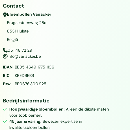
Contact
Bloembollen Vanacker
Brugsesteenweg 26a
8531
Hulste
België
051 48 72 29
info@vanacker.be
IBAN
BE85 4649 1775 1106
BIC
KREDBEBB
Btw
BE0676.300.925
Bedrijfsinformatie
Hoogwaardige bloembollen:
Alleen de dikste maten
voor topbloemen.
45 jaar ervaring:
Bewezen expertise in
kwaliteitsbloembollen.