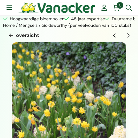
Cookievoorkeuren zijn momenteel gesloten.
0
Hoogwaardige bloembollen
45 jaar expertise
Duurzame bed
Home
/
Mengsels
/
Goldsworthy (per veelvouden van 100 stuks)
overzicht