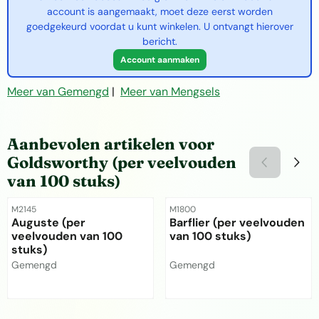
account is aangemaakt, moet deze eerst worden
goedgekeurd voordat u kunt winkelen. U ontvangt hierover
bericht.
Account aanmaken
Meer van Gemengd
|
Meer van Mengsels
Aanbevolen artikelen voor
Goldsworthy (per veelvouden
van 100 stuks)
Artikelnummer
Artikelnummer
M2145
M1800
Auguste (per
Barflier (per veelvouden
veelvouden van 100
van 100 stuks)
stuks)
Merk:
Merk:
Gemengd
Gemengd
Prijs niet zichtbaar
Prijs niet zichtbaar