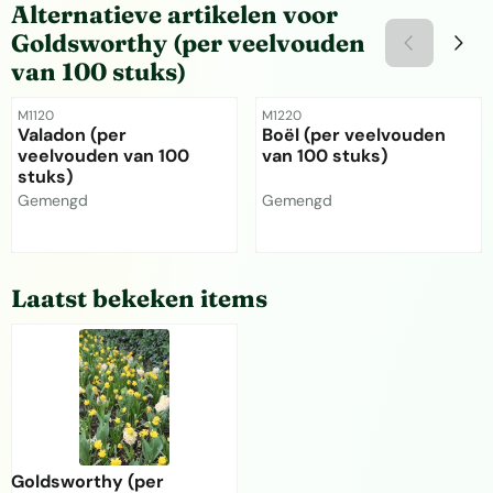
Alternatieve artikelen voor
Goldsworthy (per veelvouden
van 100 stuks)
Artikelnummer
Artikelnummer
M1120
M1220
Valadon (per
Boël (per veelvouden
veelvouden van 100
van 100 stuks)
stuks)
Merk:
Merk:
Gemengd
Gemengd
Prijs niet zichtbaar
Prijs niet zichtbaar
Laatst bekeken items
Goldsworthy (per