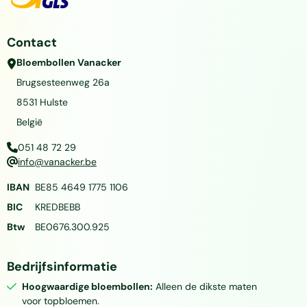
Contact
Bloembollen Vanacker
Brugsesteenweg 26a
8531
Hulste
België
051 48 72 29
info@vanacker.be
IBAN
BE85 4649 1775 1106
BIC
KREDBEBB
Btw
BE0676.300.925
Bedrijfsinformatie
Hoogwaardige bloembollen:
Alleen de dikste maten
voor topbloemen.