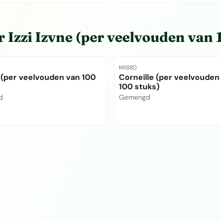
et zichtbaar
Prijs niet zichtbaar
or
Izzi Izvne (per veelvouden van 
mmer
Artikelnummer
M1880
 (per veelvouden van 100
Corneille (per veelvouden
100 stuks)
Merk:
d
Gemengd
et zichtbaar
Prijs niet zichtbaar