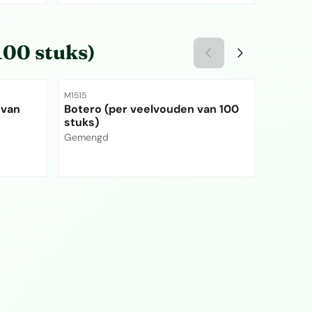
Prijs niet zichtbaar
Prijs ni
100 stuks)
Artikelnummer
Artikelnu
M1515
M1355
 van
Botero (per veelvouden van 100
Cueco 
stuks)
stuks)
Merk:
Merk:
Gemengd
Gemeng
Prijs niet zichtbaar
Prijs ni