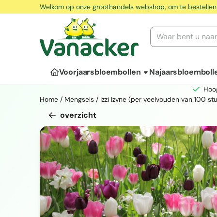
Cookievoorkeuren zijn momenteel gesloten.
Welkom op onze groothandels webshop, om te bestellen
Zoeken
Voorjaarsbloembollen
Najaarsbloemboll
Hoo
Home
/
Mengsels
/
Izzi Izvne (per veelvouden van 100 st
overzicht