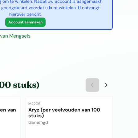
g om te winkelen. Nadat uw account is aangemaakt,
 goedgekeurd voordat u kunt winkelen. U ontvangt
hierover bericht.
Account aanmaken
van Mengsels
100 stuks)
Artikelnummer
Artikelnu
M2205
M2040
den van
Aryz (per veelvouden van 100
Smates
stuks)
stuks)
Merk:
Merk:
Gemengd
Gemeng