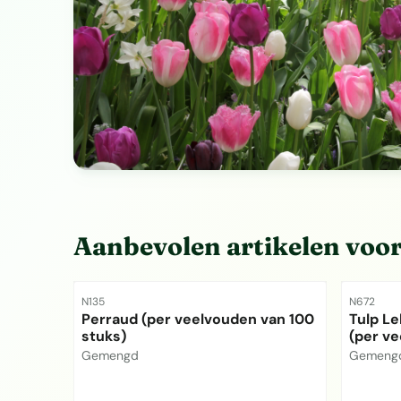
Aanbevolen artikelen voo
Artikelnummer
Artikelnu
N135
N672
Perraud (per veelvouden van 100
Tulp Le
stuks)
(per ve
Merk:
Merk:
Gemengd
Gemeng