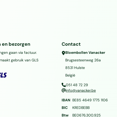
n en bezorgen
Contact
ingen gaan via factuur.
Bloembollen Vanacker
maakt gebruik van GLS
Brugsesteenweg 26a
.
8531
Hulste
België
051 48 72 29
info@vanacker.be
IBAN
BE85 4649 1775 1106
BIC
KREDBEBB
Btw
BE0676.300.925