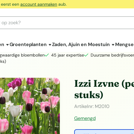
 eerst een
account aanmaken
aub.
en
Groenteplanten
Zaden, Ajuin en Moestuin
Mengse
gwaardige bloembollen
45 jaar expertise
Duurzame bedrijfsvoer
uks)
Izzi Izvne (
stuks)
Artikelnr:
M2010
Gemengd