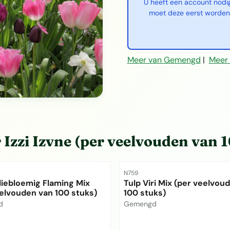
U heeft een account nodi
moet deze eerst worden
Meer van Gemengd
|
Meer 
r
Izzi Izvne (per veelvouden van 
mmer
Artikelnummer
N759
liebloemig Flaming Mix
Tulp Viri Mix (per veelvou
elvouden van 100 stuks)
100 stuks)
Merk:
d
Gemengd