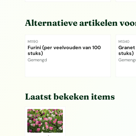
Prijs niet zichtbaar
Prijs ni
Alternatieve artikelen vo
Artikelnummer
Artikelnu
M1190
M1340
Furini (per veelvouden van 100
Granet
stuks)
stuks)
Merk:
Merk:
Gemengd
Gemeng
Prijs niet zichtbaar
Prijs ni
Laatst bekeken items