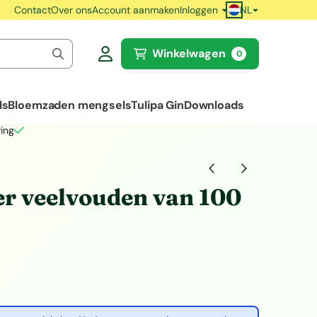
NL
Contact
Over ons
Account aanmaken
Inloggen
Winkelwagen
0
ls
Bloemzaden mengsels
Tulipa Gin
Downloads
ing
per veelvouden van 100