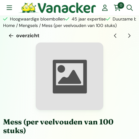
Cookievoorkeuren zijn momenteel gesloten.
0
Hoogwaardige bloembollen
45 jaar expertise
Duurzame bed
Home
/
Mengsels
/
Mess (per veelvouden van 100 stuks)
overzicht
Mess (per veelvouden van 100
stuks)