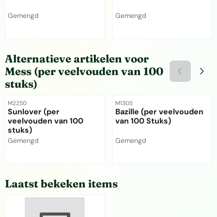
Merk:
Merk:
Gemengd
Gemengd
Prijs niet zichtbaar
Prijs niet zichtbaar
Alternatieve artikelen voor
Mess (per veelvouden van 100
stuks)
Artikelnummer
Artikelnummer
M2250
M1305
Sunlover (per
Bazille (per veelvouden
veelvouden van 100
van 100 Stuks)
stuks)
Merk:
Merk:
Gemengd
Gemengd
Prijs niet zichtbaar
Prijs niet zichtbaar
Laatst bekeken items