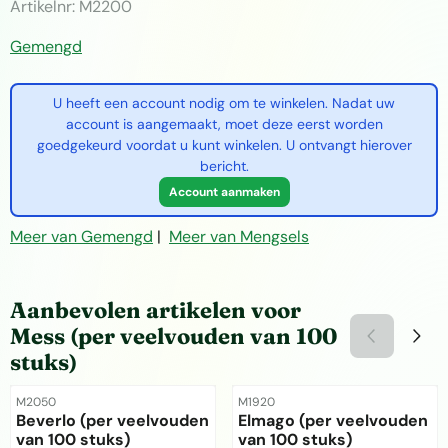
Artikelnr:
M2200
Gemengd
U heeft een account nodig om te winkelen. Nadat uw
account is aangemaakt, moet deze eerst worden
goedgekeurd voordat u kunt winkelen. U ontvangt hierover
bericht.
Account aanmaken
Meer van Gemengd
|
Meer van Mengsels
Aanbevolen artikelen voor
Mess (per veelvouden van 100
stuks)
Artikelnummer
Artikelnummer
M2050
M1920
Beverlo (per veelvouden
Elmago (per veelvouden
van 100 stuks)
van 100 stuks)