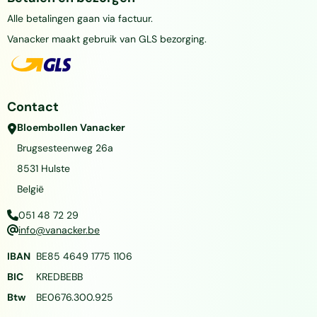
Alle betalingen gaan via factuur.
Vanacker maakt gebruik van GLS bezorging.
Contact
Bloembollen Vanacker
Brugsesteenweg 26a
8531
Hulste
België
051 48 72 29
info@vanacker.be
IBAN
BE85 4649 1775 1106
BIC
KREDBEBB
Btw
BE0676.300.925