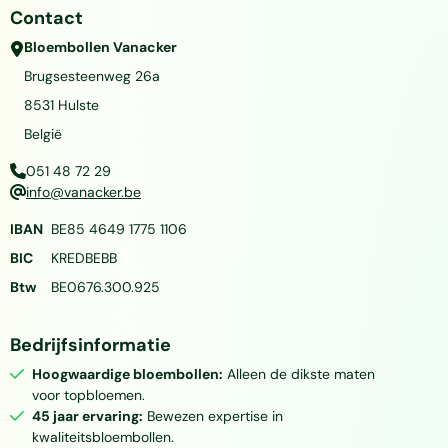
Contact
Bloembollen Vanacker
Brugsesteenweg 26a
8531
Hulste
België
051 48 72 29
info@vanacker.be
IBAN
BE85 4649 1775 1106
BIC
KREDBEBB
Btw
BE0676.300.925
Bedrijfsinformatie
Hoogwaardige bloembollen:
Alleen de dikste maten
voor topbloemen.
45 jaar ervaring:
Bewezen expertise in
kwaliteitsbloembollen.