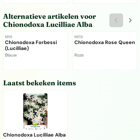
Prijs niet zichtbaar
Prijs niet zichtbaar
Alternatieve artikelen voor
Chionodoxa Lucilliae Alba
Artikelnummer
Artikelnummer
N115
N1113
Chionodoxa Forbessi
Chionodoxa Rose Queen
(Lucilliae)
Merk:
Merk:
Blauw
Roze
Prijs niet zichtbaar
Prijs niet zichtbaar
Laatst bekeken items
Chionodoxa Lucilliae Alba