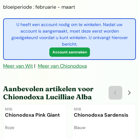
bloeiperiode : februarie - maart
U heeft een account nodig om te winkelen. Nadat uw
account is aangemaakt, moet deze eerst worden
goedgekeurd voordat u kunt winkelen. U ontvangt hierover
bericht.
Account aanmaken
Meer van Wit
|
Meer van Chionodoxa
Aanbevolen artikelen voor
Chionodoxa Lucilliae Alba
Artikelnummer
Artikelnummer
N116
N118
Chionodoxa Pink Giant
Chionodoxa Sardensis
Merk:
Merk:
Roze
Blauw