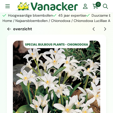
Cookievoorkeuren zijn momenteel gesloten.
0
Hoogwaardige bloembollen
45 jaar expertise
Duurzame bed
Home
/
Najaarsbloembollen
/
Chionodoxa
/
Chionodoxa Lucilliae Al
overzicht