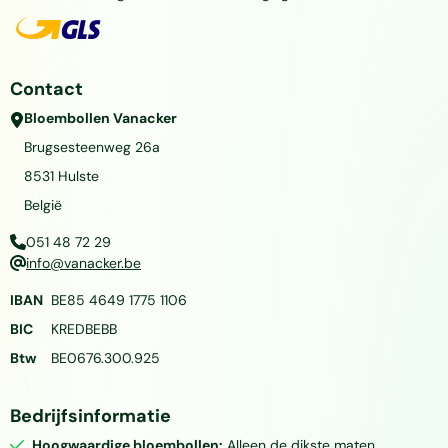
Contact
Bloembollen Vanacker
Brugsesteenweg 26a
8531
Hulste
België
051 48 72 29
info@vanacker.be
IBAN
BE85 4649 1775 1106
BIC
KREDBEBB
Btw
BE0676.300.925
Bedrijfsinformatie
Hoogwaardige bloembollen:
Alleen de dikste maten