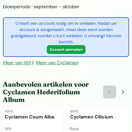
bloeiperiode : september - oktober
U heeft een account nodig om te winkelen. Nadat uw
account is aangemaakt, moet deze eerst worden
goedgekeurd voordat u kunt winkelen. U ontvangt hierover
bericht.
Account aanmaken
Meer van Wit
|
Meer van Cyclamen
Aanbevolen artikelen voor
Cyclamen Hederifolium
Album
Artikelnummer
Artikelnummer
N169
N168
Cyclamen Coum Alba
Cyclamen Cilicium
Merk:
Merk:
Wit
Roze