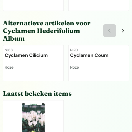
Prijs niet zichtbaar
Prijs niet zichtbaar
Alternatieve artikelen voor
Cyclamen Hederifolium
Album
Artikelnummer
Artikelnummer
N168
N170
Cyclamen Cilicium
Cyclamen Coum
Merk:
Merk:
Roze
Roze
Prijs niet zichtbaar
Prijs niet zichtbaar
Laatst bekeken items