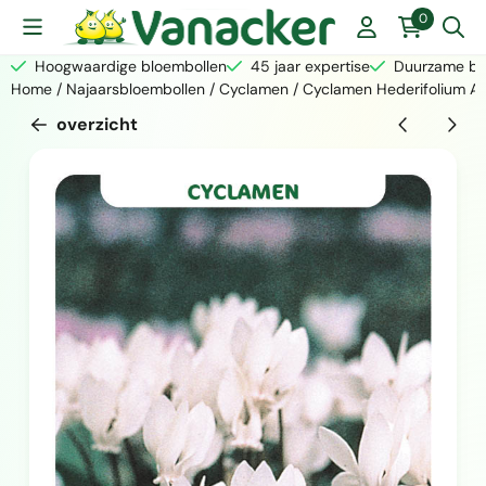
Cookievoorkeuren zijn momenteel gesloten.
0
Hoogwaardige bloembollen
45 jaar expertise
Duurzame bed
Home
/
Najaarsbloembollen
/
Cyclamen
/
Cyclamen Hederifolium A
overzicht