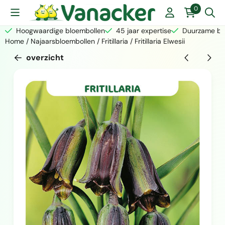
Cookievoorkeuren zijn momenteel gesloten.
0
Hoogwaardige bloembollen
45 jaar expertise
Duurzame bed
Home
/
Najaarsbloembollen
/
Fritillaria
/
Fritillaria Elwesii
overzicht