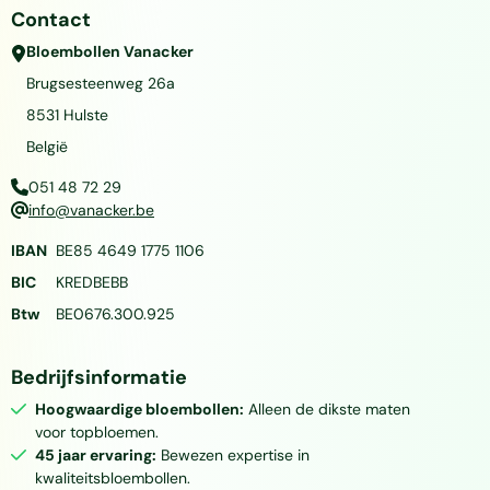
Contact
Bloembollen Vanacker
Brugsesteenweg 26a
8531
Hulste
België
051 48 72 29
info@vanacker.be
IBAN
BE85 4649 1775 1106
BIC
KREDBEBB
Btw
BE0676.300.925
Bedrijfsinformatie
Hoogwaardige bloembollen:
Alleen de dikste maten
voor topbloemen.
45 jaar ervaring:
Bewezen expertise in
kwaliteitsbloembollen.