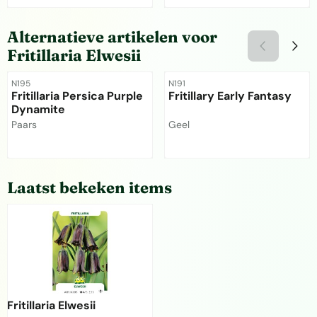
Prijs niet zichtbaar
Prijs niet zichtbaar
Alternatieve artikelen voor
Fritillaria Elwesii
Artikelnummer
Artikelnummer
N195
N191
Fritillaria Persica Purple
Fritillary Early Fantasy
Dynamite
Merk:
Merk:
Paars
Geel
Prijs niet zichtbaar
Prijs niet zichtbaar
Laatst bekeken items
Fritillaria Elwesii