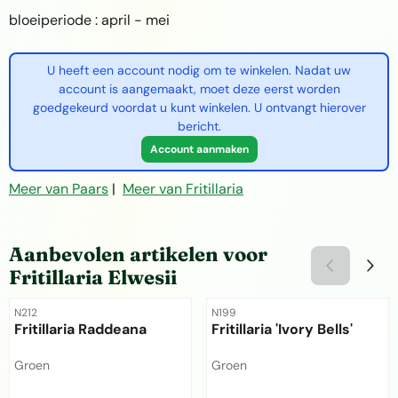
bloeiperiode : april - mei
U heeft een account nodig om te winkelen. Nadat uw
account is aangemaakt, moet deze eerst worden
goedgekeurd voordat u kunt winkelen. U ontvangt hierover
bericht.
Account aanmaken
Meer van Paars
|
Meer van Fritillaria
Aanbevolen artikelen voor
Fritillaria Elwesii
Artikelnummer
Artikelnummer
N212
N199
Fritillaria Raddeana
Fritillaria 'Ivory Bells'
Merk:
Merk:
Groen
Groen