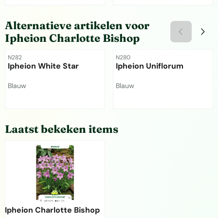
Prijs niet zichtbaar
Prijs niet zichtbaar
Alternatieve artikelen voor
Ipheion Charlotte Bishop
Artikelnummer
Artikelnummer
N282
N280
Ipheion White Star
Ipheion Uniflorum
Merk:
Merk:
Blauw
Blauw
Prijs niet zichtbaar
Prijs niet zichtbaar
Laatst bekeken items
Ipheion Charlotte Bishop