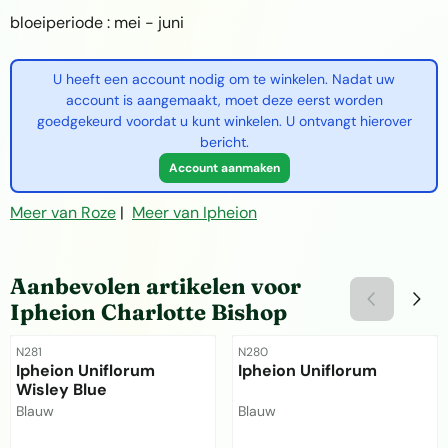
bloeiperiode : mei - juni
U heeft een account nodig om te winkelen. Nadat uw
account is aangemaakt, moet deze eerst worden
goedgekeurd voordat u kunt winkelen. U ontvangt hierover
bericht.
Account aanmaken
Meer van Roze
|
Meer van Ipheion
Aanbevolen artikelen voor
Ipheion Charlotte Bishop
Artikelnummer
Artikelnummer
N281
N280
Ipheion Uniflorum
Ipheion Uniflorum
Wisley Blue
Merk:
Merk:
Blauw
Blauw