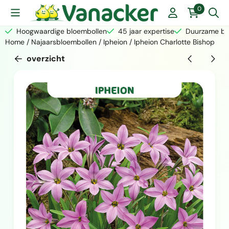
Cookievoorkeuren zijn momenteel gesloten.
0
Hoogwaardige bloembollen
45 jaar expertise
Duurzame bed
Home
/
Najaarsbloembollen
/
Ipheion
/
Ipheion Charlotte Bishop
overzicht