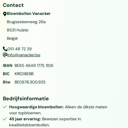
Contact
Bloembollen Vanacker
Brugsesteenweg 26a
8531
Hulste
België
051 48 72 29
info@vanacker.be
IBAN
BE85 4649 1775 1106
BIC
KREDBEBB
Btw
BE0676.300.925
Bedrijfsinformatie
Hoogwaardige bloembollen:
Alleen de dikste maten
voor topbloemen.
45 jaar ervaring:
Bewezen expertise in
kwaliteitsbloembollen.