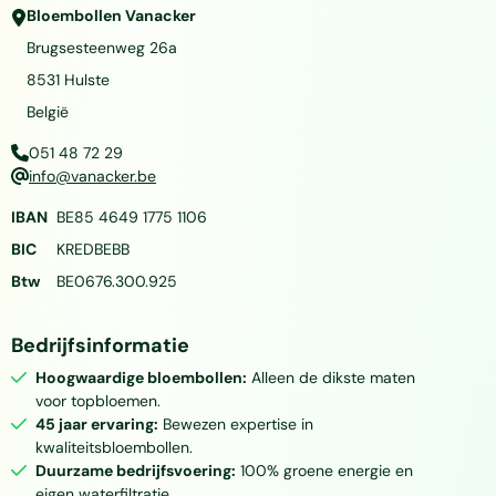
Bloembollen Vanacker
Brugsesteenweg 26a
8531
Hulste
België
051 48 72 29
info@vanacker.be
IBAN
BE85 4649 1775 1106
BIC
KREDBEBB
Btw
BE0676.300.925
Bedrijfsinformatie
Hoogwaardige bloembollen:
Alleen de dikste maten
voor topbloemen.
45 jaar ervaring:
Bewezen expertise in
kwaliteitsbloembollen.
Duurzame bedrijfsvoering:
100% groene energie en
eigen waterfiltratie.