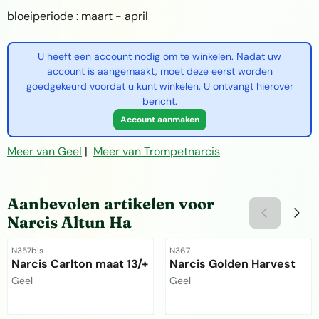
bloeiperiode : maart - april
U heeft een account nodig om te winkelen. Nadat uw
account is aangemaakt, moet deze eerst worden
goedgekeurd voordat u kunt winkelen. U ontvangt hierover
bericht.
Account aanmaken
Meer van Geel
|
Meer van Trompetnarcis
Aanbevolen artikelen voor
Narcis Altun Ha
Artikelnummer
Artikelnummer
N357bis
N367
Narcis Carlton maat 13/+
Narcis Golden Harvest
Merk:
Merk:
Geel
Geel
Prijs niet zichtbaar
Prijs niet zichtbaar