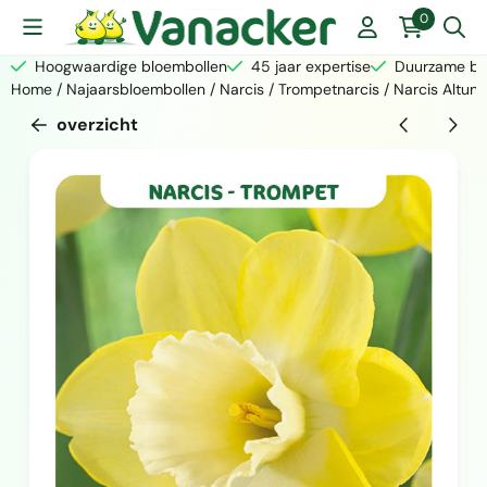
Cookievoorkeuren zijn momenteel gesloten.
0
Hoogwaardige bloembollen
45 jaar expertise
Duurzame bed
Home
/
Najaarsbloembollen
/
Narcis
/
Trompetnarcis
/
Narcis Altun
overzicht