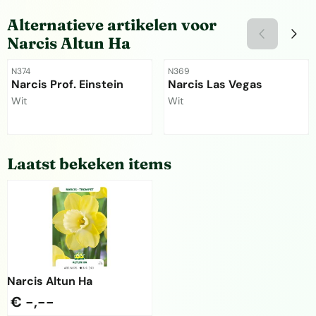
Alternatieve artikelen voor
Narcis Altun Ha
Artikelnummer
Artikelnummer
N374
N369
Narcis Prof. Einstein
Narcis Las Vegas
Merk:
Merk:
Wit
Wit
Prijs niet zichtbaar
Prijs niet zichtbaar
Laatst bekeken items
Narcis Altun Ha
€ -,--