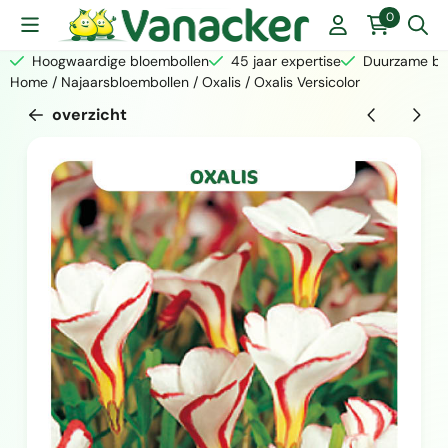
Cookievoorkeuren zijn momenteel gesloten.
0
Hoogwaardige bloembollen
45 jaar expertise
Duurzame bed
Home
/
Najaarsbloembollen
/
Oxalis
/
Oxalis Versicolor
overzicht