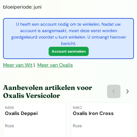
bloeiperiode: juni
U heeft een account nodig om te winkelen. Nadat uw
account is aangemaakt, moet deze eerst worden
goedgekeurd voordat u kunt winkelen. U ontvangt hierover
bericht.
Account aanmaken
Meer van Wit
|
Meer van Oxalis
Aanbevolen artikelen voor
Oxalis Versicolor
Artikelnummer
Artikelnummer
N456
N462
Oxalis Deppei
Oxalis Iron Cross
Merk:
Merk:
Roze
Roze