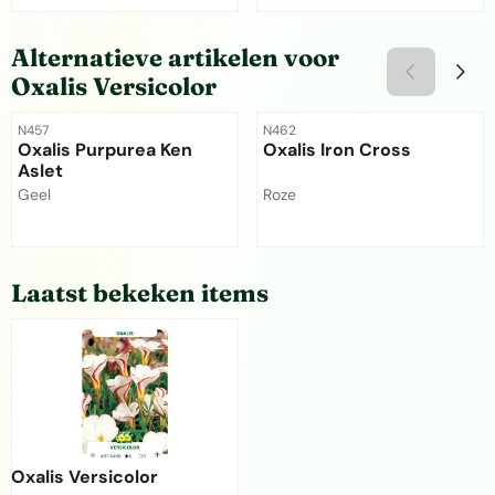
Prijs niet zichtbaar
Prijs niet zichtbaar
Alternatieve artikelen voor
Oxalis Versicolor
Artikelnummer
Artikelnummer
N457
N462
Oxalis Purpurea Ken
Oxalis Iron Cross
Aslet
Merk:
Merk:
Geel
Roze
Prijs niet zichtbaar
Prijs niet zichtbaar
Laatst bekeken items
Oxalis Versicolor