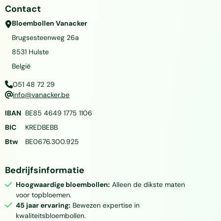
Contact
Bloembollen Vanacker
Brugsesteenweg 26a
8531
Hulste
België
051 48 72 29
info@vanacker.be
IBAN
BE85 4649 1775 1106
BIC
KREDBEBB
Btw
BE0676.300.925
Bedrijfsinformatie
Hoogwaardige bloembollen:
Alleen de dikste maten
voor topbloemen.
45 jaar ervaring:
Bewezen expertise in
kwaliteitsbloembollen.