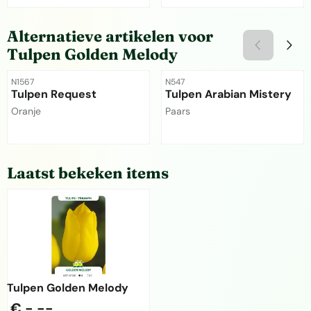
Prijs niet zichtbaar
Prijs niet zichtbaar
Alternatieve artikelen voor
Tulpen Golden Melody
Artikelnummer
Artikelnummer
N1567
N547
Tulpen Request
Tulpen Arabian Mistery
Merk:
Merk:
Oranje
Paars
Prijs niet zichtbaar
Prijs niet zichtbaar
Laatst bekeken items
Tulpen Golden Melody
€ -,--