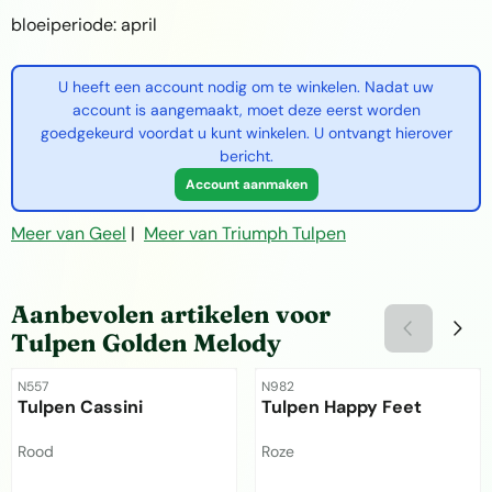
bloeiperiode: april
U heeft een account nodig om te winkelen. Nadat uw
account is aangemaakt, moet deze eerst worden
goedgekeurd voordat u kunt winkelen. U ontvangt hierover
bericht.
Account aanmaken
Meer van Geel
|
Meer van Triumph Tulpen
Aanbevolen artikelen voor
Tulpen Golden Melody
Artikelnummer
Artikelnummer
N557
N982
Tulpen Cassini
Tulpen Happy Feet
Merk:
Merk:
Rood
Roze