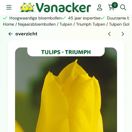
Cookievoorkeuren zijn momenteel gesloten.
0
Hoogwaardige bloembollen
45 jaar expertise
Duurzame bed
Home
/
Najaarsbloembollen
/
Tulpen
/
Triumph Tulpen
/
Tulpen Gol
overzicht