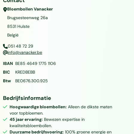
Contact
Bloembollen Vanacker
Brugsesteenweg 26a
8531
Hulste
België
051 48 72 29
info@vanacker.be
IBAN
BE85 4649 1775 1106
BIC
KREDBEBB
Btw
BE0676.300.925
Bedrijfsinformatie
Hoogwaardige bloembollen:
Alleen de dikste maten
voor topbloemen.
45 jaar ervaring:
Bewezen expertise in
kwaliteitsbloembollen.
Duurzame bedrijfsvoering:
100% groene energie en