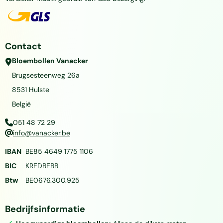
Contact
Bloembollen Vanacker
Brugsesteenweg 26a
8531
Hulste
België
051 48 72 29
info@vanacker.be
IBAN
BE85 4649 1775 1106
BIC
KREDBEBB
Btw
BE0676.300.925
Bedrijfsinformatie