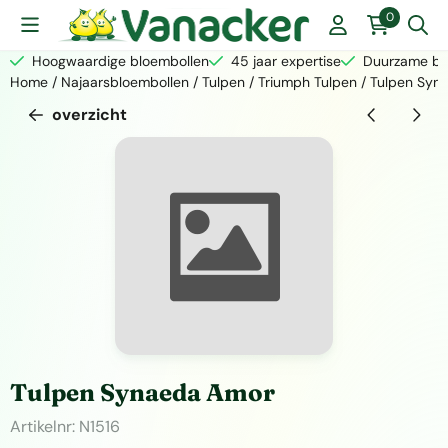
Cookievoorkeuren zijn momenteel gesloten.
0
Hoogwaardige bloembollen
45 jaar expertise
Duurzame bed
Home
/
Najaarsbloembollen
/
Tulpen
/
Triumph Tulpen
/
Tulpen Syn
overzicht
Tulpen Synaeda Amor
Artikelnr:
N1516