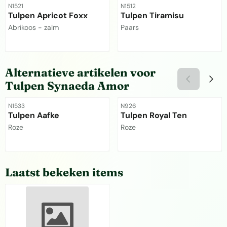
Artikelnummer
Artikelnummer
N1521
N1512
Tulpen Apricot Foxx
Tulpen Tiramisu
Merk:
Merk:
Abrikoos - zalm
Paars
Prijs niet zichtbaar
Prijs niet zichtbaar
Alternatieve artikelen voor
Tulpen Synaeda Amor
Artikelnummer
Artikelnummer
N1533
N926
Tulpen Aafke
Tulpen Royal Ten
Merk:
Merk:
Roze
Roze
Prijs niet zichtbaar
Prijs niet zichtbaar
Laatst bekeken items