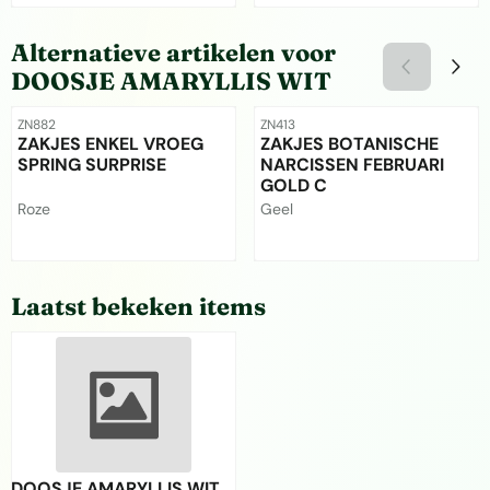
Prijs niet zichtbaar
Prijs niet zichtbaar
Alternatieve artikelen voor
DOOSJE AMARYLLIS WIT
Artikelnummer
Artikelnummer
ZN882
ZN413
ZAKJES ENKEL VROEG
ZAKJES BOTANISCHE
SPRING SURPRISE
NARCISSEN FEBRUARI
GOLD C
Merk:
Merk:
Roze
Geel
Prijs niet zichtbaar
Prijs niet zichtbaar
Laatst bekeken items
DOOSJE AMARYLLIS WIT