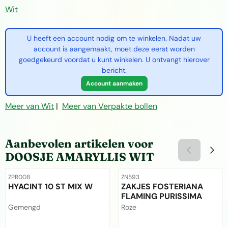
Wit
U heeft een account nodig om te winkelen. Nadat uw
account is aangemaakt, moet deze eerst worden
goedgekeurd voordat u kunt winkelen. U ontvangt hierover
bericht.
Account aanmaken
Meer van Wit
|
Meer van Verpakte bollen
Aanbevolen artikelen voor
DOOSJE AMARYLLIS WIT
Artikelnummer
Artikelnummer
ZPR008
ZN593
HYACINT 10 ST MIX W
ZAKJES FOSTERIANA
FLAMING PURISSIMA
Merk:
Merk:
Gemengd
Roze