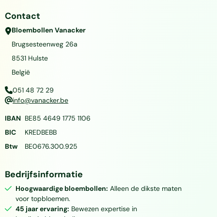
Contact
Bloembollen Vanacker
Brugsesteenweg 26a
8531
Hulste
België
051 48 72 29
info@vanacker.be
IBAN
BE85 4649 1775 1106
BIC
KREDBEBB
Btw
BE0676.300.925
Bedrijfsinformatie
Hoogwaardige bloembollen:
Alleen de dikste maten
voor topbloemen.
45 jaar ervaring:
Bewezen expertise in