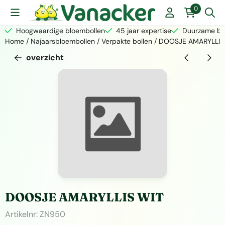
Cookievoorkeuren zijn momenteel gesloten.
0
Hoogwaardige bloembollen
45 jaar expertise
Duurzame bed
Home
/
Najaarsbloembollen
/
Verpakte bollen
/
DOOSJE AMARYLLIS
overzicht
DOOSJE AMARYLLIS WIT
Artikelnr:
ZN950