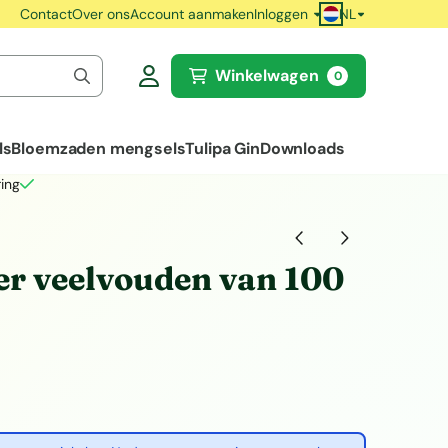
NL
Contact
Over ons
Account aanmaken
Inloggen
Winkelwagen
0
ls
Bloemzaden mengsels
Tulipa Gin
Downloads
ing
er veelvouden van 100