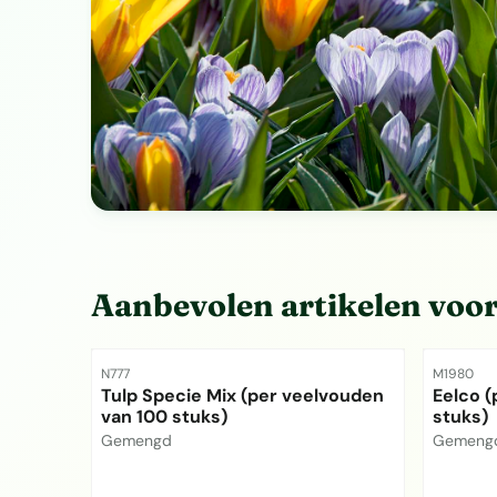
Aanbevolen artikelen voo
Artikelnummer
Artikelnu
N777
M1980
Tulp Specie Mix (per veelvouden
Eelco (
van 100 stuks)
stuks)
Merk:
Merk:
Gemengd
Gemeng