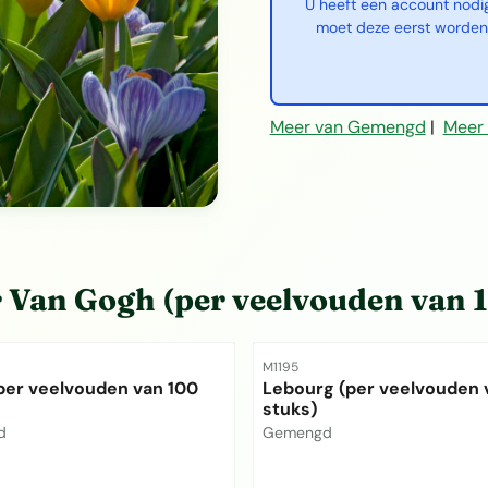
U heeft een account nodi
moet deze eerst worden
Meer van Gemengd
|
Meer 
r
Van Gogh (per veelvouden van 
mmer
Artikelnummer
M1195
per veelvouden van 100
Lebourg (per veelvouden 
stuks)
Merk:
d
Gemengd