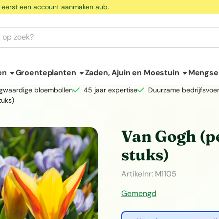
 eerst een
account aanmaken
aub.
en
Groenteplanten
Zaden, Ajuin en Moestuin
Mengse
gwaardige bloembollen
45 jaar expertise
Duurzame bedrijfsvoer
tuks)
Van Gogh (p
stuks)
Artikelnr:
M1105
Gemengd