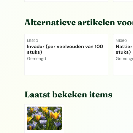
Prijs niet zichtbaar
Prijs ni
Alternatieve artikelen vo
Artikelnummer
Artikelnu
M1490
M1360
Invador (per veelvouden van 100
Nattier
stuks)
stuks)
Merk:
Merk:
Gemengd
Gemeng
Prijs niet zichtbaar
Prijs ni
Laatst bekeken items