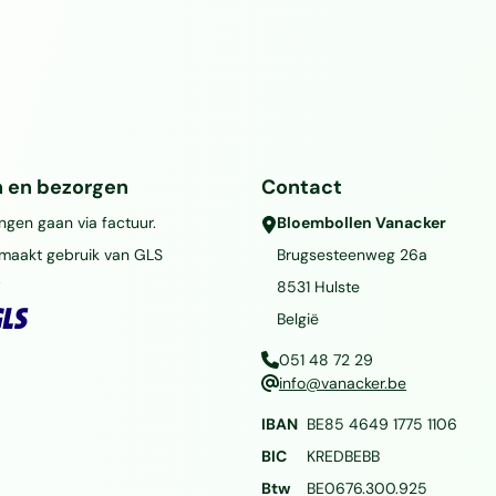
n en bezorgen
Contact
ingen gaan via factuur.
Bloembollen Vanacker
maakt gebruik van GLS
Brugsesteenweg 26a
.
8531
Hulste
België
051 48 72 29
info@vanacker.be
IBAN
BE85 4649 1775 1106
BIC
KREDBEBB
Btw
BE0676.300.925