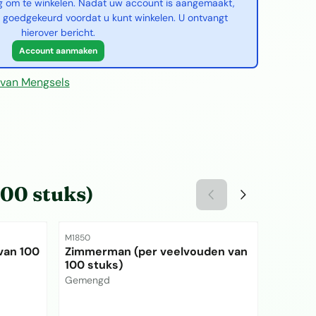
g om te winkelen. Nadat uw account is aangemaakt,
 goedgekeurd voordat u kunt winkelen. U ontvangt
hierover bericht.
Account aanmaken
van Mengsels
100 stuks)
Artikelnummer
Artikelnu
M1850
M1455
van 100
Zimmerman (per veelvouden van
Raveel
100 stuks)
stuks)
Merk:
Merk:
Gemengd
Gemeng