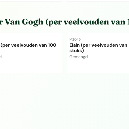
et zichtbaar
Prijs niet zichtbaar
or
Van Gogh (per veelvouden van 
mmer
Artikelnummer
M2045
 (per veelvouden van 100
Elain (per veelvouden van
stuks)
Merk:
d
Gemengd
et zichtbaar
Prijs niet zichtbaar