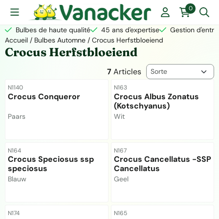
Les préférences de cookies sont actuellement fermées.
0
Bulbes de haute qualité
45 ans d'expertise
Gestion d'entre
Accueil
/
Bulbes Automne
/
Crocus Herfstbloeiend
Crocus Herfstbloeiend
Méthode de tri
7
Articles
Référence
Référence
N1140
N163
Crocus Conqueror
Crocus Albus Zonatus
(Kotschyanus)
Marque :
Marque :
Paars
Wit
Prix non visible
Prix non visible
Référence
Référence
N164
N167
Crocus Speciosus ssp
Crocus Cancellatus -SSP
speciosus
Cancellatus
Marque :
Marque :
Blauw
Geel
Prix non visible
Prix non visible
Référence
Référence
N174
N165