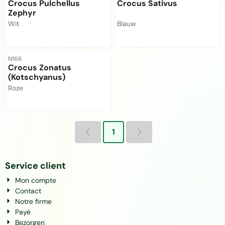
Crocus Pulchellus
Crocus Sativus
Zephyr
Marque :
Marque :
Wit
Blauw
Prix non visible
Prix non visible
Référence
N166
Crocus Zonatus
(Kotschyanus)
Marque :
Roze
Prix non visible
1
Service client
Mon compte
Contact
Notre firme
Payé
Bezorgen