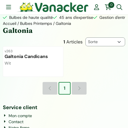
Les préférences de cookies sont actuellement fermées.
0
Bulbes de haute qualité
45 ans d'expertise
Gestion d'entre
Accueil
/
Bulbes Printemps
/
Galtonia
Galtonia
Méthode de tri
1
Articles
Référence
v263
Galtonia Candicans
Marque :
Wit
Prix non visible
1
Service client
Mon compte
Contact
Notre firme