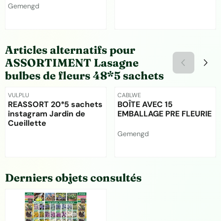
Marque :
Gemengd
Prix non visible
Prix non visible
Articles alternatifs pour
ASSORTIMENT Lasagne
bulbes de fleurs 48*5 sachets
Référence
Référence
VULPLU
CABLWE
REASSORT 20*5 sachets
BOÎTE AVEC 15
instagram Jardin de
EMBALLAGE PRE FLEURIE
Cueillette
Marque :
Gemengd
Prix non visible
Prix non visible
Derniers objets consultés