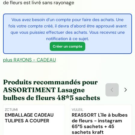
de fleurs est livré sans rayonage
Vous avez besoin d’un compte pour faire des achats. Une
fois votre compte créé, il devra d’abord être approuvé avant
que vous puissiez effectuer des achats. Vous recevrez une
notification à ce sujet.
Créer un compte
plus RAYONS - CADEAU
Produits recommandés pour
ASSORTIMENT Lasagne
bulbes de fleurs 48*5 sachets
Référence
Référence
ZCTUMI
VULEIL
EMBALLAGE CADEAU
REASSORT L'île à bulbes
TULIPES A COUPER
de fleurs - instagram
65*5 sachets + 45
sachets kraft