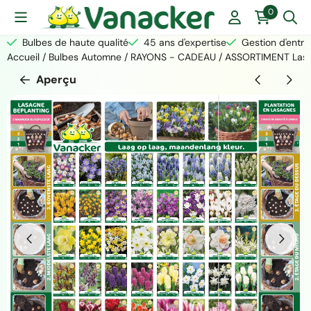
Les préférences de cookies sont actuellement fermées.
0
Bulbes de haute qualité
45 ans d'expertise
Gestion d'entre
Accueil
/
Bulbes Automne
/
RAYONS - CADEAU
/
ASSORTIMENT Lasag
Aperçu