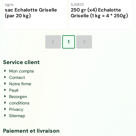
Référence
Référence
sjgris
SJGR25
sac Echalotte Griselle
250 gr (x4) Echalotte
(par 20 kg)
Griselle (1 kg = 4 * 250g)
Prix non visible
Prix non visible
1
Service client
Mon compte
Contact
Notre firme
Payé
Bezorgen
conditions
Privacy
Sitemap
Paiement et livraison