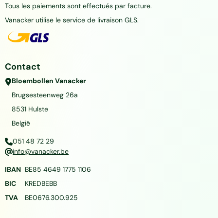
Tous les paiements sont effectués par facture.
Vanacker utilise le service de livraison GLS.
Contact
Bloembollen Vanacker
Brugsesteenweg 26a
8531
Hulste
België
051 48 72 29
info@vanacker.be
IBAN
BE85 4649 1775 1106
BIC
KREDBEBB
TVA
BE0676.300.925