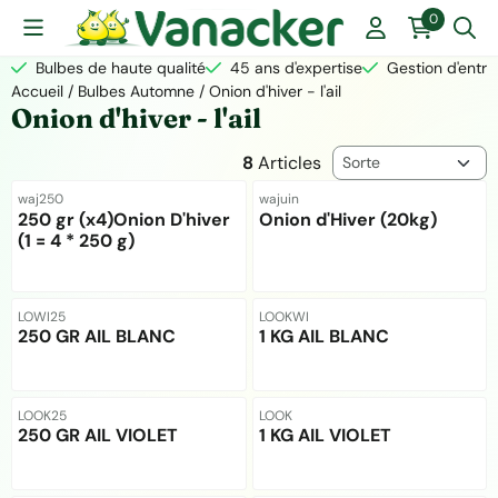
Les préférences de cookies sont actuellement fermées.
0
Bulbes de haute qualité
45 ans d'expertise
Gestion d'entre
Accueil
/
Bulbes Automne
/
Onion d'hiver - l'ail
Onion d'hiver - l'ail
Méthode de tri
8
Articles
Référence
Référence
waj250
wajuin
250 gr (x4)Onion D'hiver
Onion d'Hiver (20kg)
(1 = 4 * 250 g)
Prix non visible
Prix non visible
Référence
Référence
LOWI25
LOOKWI
250 GR AIL BLANC
1 KG AIL BLANC
Prix non visible
Prix non visible
Référence
Référence
LOOK25
LOOK
250 GR AIL VIOLET
1 KG AIL VIOLET
Prix non visible
Prix non visible