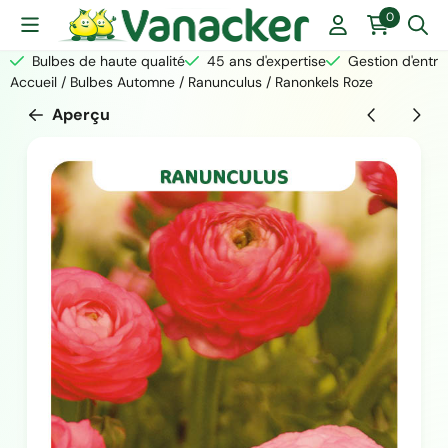
Les préférences de cookies sont actuellement fermées.
0
Bulbes de haute qualité
45 ans d'expertise
Gestion d'entre
Accueil
/
Bulbes Automne
/
Ranunculus
/
Ranonkels Roze
Aperçu