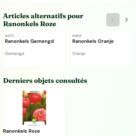
Prix non visible
Prix non visible
Articles alternatifs pour
Ranonkels Roze
Référence
Référence
N470
N468
Ranonkels Gemengd
Ranonkels Oranje
Marque :
Marque :
Gemengd
Oranje
Prix non visible
Prix non visible
Derniers objets consultés
Ranonkels Roze