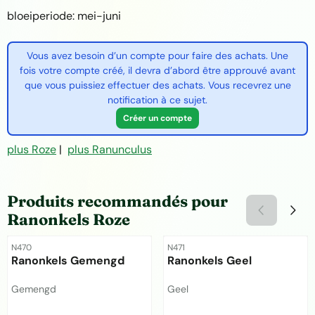
bloeiperiode: mei-juni
Vous avez besoin d’un compte pour faire des achats. Une
fois votre compte créé, il devra d’abord être approuvé avant
que vous puissiez effectuer des achats. Vous recevrez une
notification à ce sujet.
Créer un compte
plus Roze
|
plus Ranunculus
Produits recommandés pour
Ranonkels Roze
Référence
Référence
N470
N471
Ranonkels Gemengd
Ranonkels Geel
Marque :
Marque :
Gemengd
Geel