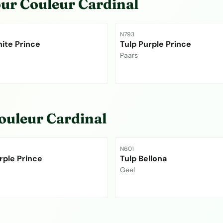
our
Couleur Cardinal
Référence
N793
ite Prince
Tulp Purple Prince
Marque :
Paars
 visible
Prix non visible
ouleur Cardinal
Référence
N601
rple Prince
Tulp Bellona
Marque :
Geel
 visible
Prix non visible