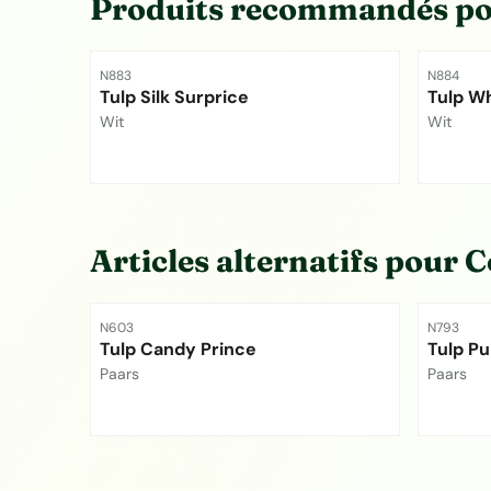
Produits recommandés p
Référence
Référence
N883
N884
Tulp Silk Surprice
Tulp Wh
Marque :
Marque :
Wit
Wit
Prix non visible
Prix non
Articles alternatifs pour
C
Référence
Référence
N603
N793
Tulp Candy Prince
Tulp Pu
Marque :
Marque :
Paars
Paars
Prix non visible
Prix non