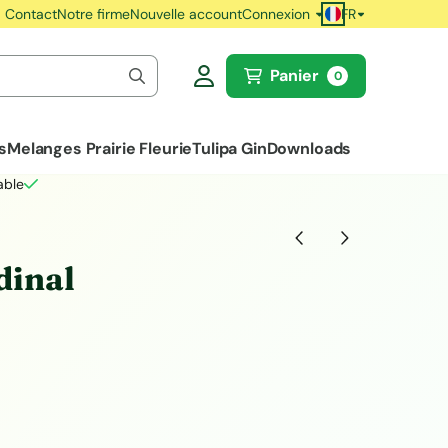
FR
Contact
Notre firme
Nouvelle account
Connexion
Panier
0
s
Melanges Prairie Fleurie
Tulipa Gin
Downloads
able
dinal