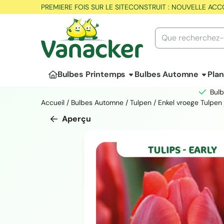
Les préférences de cookies sont actuellement fermées.
PREMIERE FOIS SUR LE SITE
CONSTRUIT : NOUVELLE ACC
Rechercher
Bulbes Printemps
Bulbes Automne
Pla
Bulb
Accueil
/
Bulbes Automne
/
Tulpen
/
Enkel vroege Tulpen
Aperçu