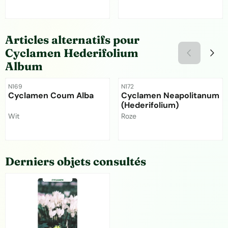
Prix non visible
Prix non visible
Articles alternatifs pour
Cyclamen Hederifolium
Album
Référence
Référence
N169
N172
Cyclamen Coum Alba
Cyclamen Neapolitanum
(Hederifolium)
Marque :
Marque :
Wit
Roze
Prix non visible
Prix non visible
Derniers objets consultés