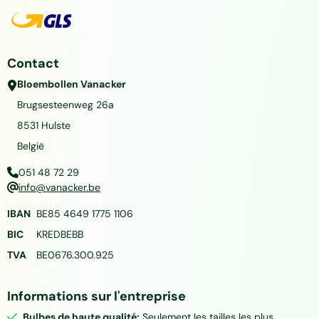
Contact
Bloembollen Vanacker
Brugsesteenweg 26a
8531
Hulste
België
051 48 72 29
info@vanacker.be
IBAN
BE85 4649 1775 1106
BIC
KREDBEBB
TVA
BE0676.300.925
Informations sur l'entreprise
Bulbes de haute qualité:
Seulement les tailles les plus