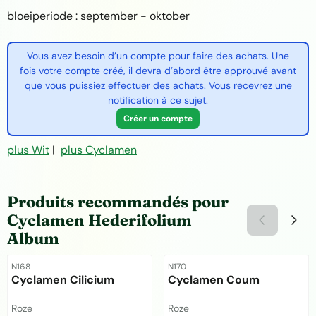
bloeiperiode : september - oktober
Vous avez besoin d’un compte pour faire des achats. Une
fois votre compte créé, il devra d’abord être approuvé avant
que vous puissiez effectuer des achats. Vous recevrez une
notification à ce sujet.
Créer un compte
plus Wit
|
plus Cyclamen
Produits recommandés pour
Cyclamen Hederifolium
Album
Référence
Référence
N168
N170
Cyclamen Cilicium
Cyclamen Coum
Marque :
Marque :
Roze
Roze