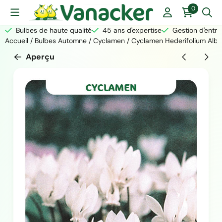
Les préférences de cookies sont actuellement fermées.
0
Bulbes de haute qualité
45 ans d'expertise
Gestion d'entre
Accueil
/
Bulbes Automne
/
Cyclamen
/
Cyclamen Hederifolium Alb
Aperçu